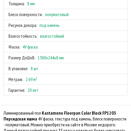
Толщина:
8 мм
Блеск поверхности:
полуматовый
Рисунок декора:
под камень
Влагостойкость:
влагостойкий
Фаска:
4V фаска
Размер ДхШхВ:
1380x244x8 мм
В упаковке:
8 шт
2
Метраж:
2.69 м
Гарантия:
20 лет
Ламинированный пол
Kastamonu Floorpan Color Block FP1203
Персидская яшма
4V фаска, текстура под камень, блеск поверхности
- полуматовый. Можно приобрести на сайте в Москве недорого.
Данный влагостойкий продукт 33 класса идеально будет чувстовать