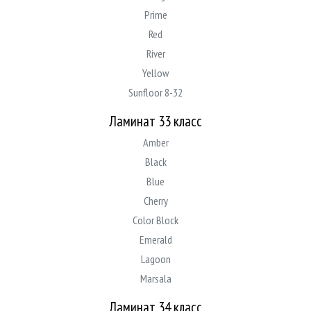
Prime
Red
River
Yellow
Sunfloor 8-32
Sunfloor 8-32 4V Aqua
Ламинат 33 класс
Amber
Black
Blue
Cherry
Color Block
Emerald
Lagoon
Marsala
NanoClick 10/33
Ламинат 34 класс