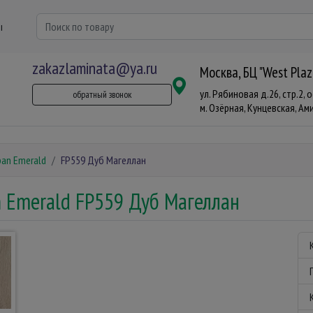
ы
zakazlaminata@ya.ru
Москва, БЦ "West Plaz
ул. Рябиновая д.26, стр.2, 
обратный звонок
м. Озёрная, Кунцевская, Аминь
pan Emerald
FP559 Дуб Магеллан
 Emerald FP559 Дуб Магеллан