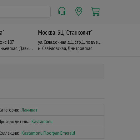
a"
Москва, БЦ "Станколит"
офис 107
ул. Складочная д.1, стр.1, подъезд 19
евская, Давыдково
м. Савёловская, Дмитровская
Категория:
Ламинат
Производитель:
Kastamonu
Коллекция:
Kastamonu Floorpan Emerald