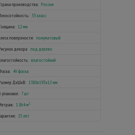
Страна производства:
Россия
Износотойкость:
33 класс
Толщина:
12 мм
Блеск поверхности:
полуматовый
Рисунок декора:
под дерево
Влагостойкость:
влагостойкий
Фаска:
4V фаска
Размер ДхШхВ:
1380х193х12 мм
В упаковке:
7 шт
2
Метраж:
1.864 м
Гарантия:
25 лет