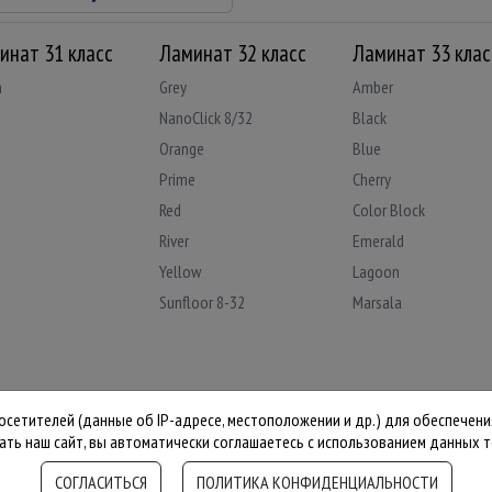
инат 31 класс
Ламинат 32 класс
Ламинат 33 клас
n
Grey
Amber
NanoClick 8/32
Black
Orange
Blue
Prime
Cherry
Red
Color Block
River
Emerald
Yellow
Lagoon
Sunfloor 8-32
Marsala
Sunfloor 8-32 4V Aqua
NanoClick 10/33
NanoClick 12/33
Ruby
посетителей (данные об IP-адресе, местоположении и др.) для обеспече
Stonex
ать наш сайт, вы автоматически соглашаетесь с использованием данных т
Violet
СОГЛАСИТЬСЯ
ПОЛИТИКА КОНФИДЕНЦИАЛЬНОСТИ
© 2026 Kastamonu Laminate
Wings