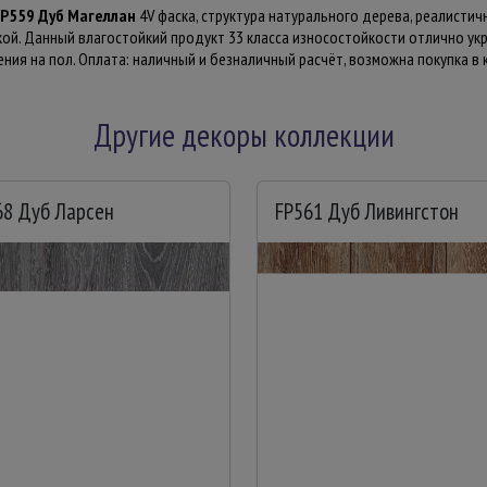
FP559 Дуб Магеллан
4V фаска, структура натурального дерева, реалистичн
кой. Данный влагостойкий продукт 33 класса износостойкости отлично у
ия на пол. Оплата: наличный и безналичный расчёт, возможна покупка в к
Другие декоры коллекции
68 Дуб Ларсен
FP561 Дуб Ливингстон